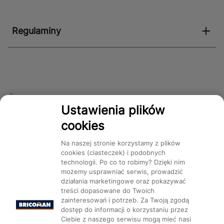
Regulaminy
Śledź nas!
Ustawienia plików
cookies
Dostępność
Na naszej stronie korzystamy z plików
cookies (ciasteczek) i podobnych
technologii. Po co to robimy? Dzięki nim
możemy usprawniać serwis, prowadzić
działania marketingowe oraz pokazywać
treści dopasowane do Twoich
Mapa Strony:
Kategorie
Produkty
Marki
CMS
zainteresowań i potrzeb. Za Twoją zgodą
dostęp do informacji o korzystaniu przez
Ciebie z naszego serwisu mogą mieć nasi