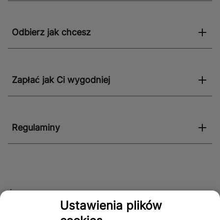
Odbierz jak chcesz
Zapłać jak Ci wygodniej
Regulaminy
Śledź nas!
Ustawienia plików