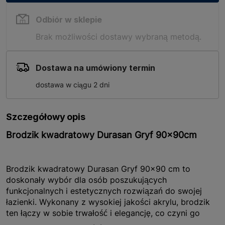
Odbiór w sklepie
Brak możliwości dostawy wybraną metodą.
Dostawa na umówiony termin
dostawa w ciągu 2 dni
Szczegółowy opis
Brodzik kwadratowy Durasan Gryf 90x90cm
Brodzik kwadratowy Durasan Gryf 90x90 cm to
doskonały wybór dla osób poszukujących
funkcjonalnych i estetycznych rozwiązań do swojej
łazienki. Wykonany z wysokiej jakości akrylu, brodzik
ten łączy w sobie trwałość i elegancję, co czyni go
idealnym uzupełnieniem nowoczesnych wnętrz. Dzięki