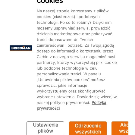
cookies
Dostępność
Na naszej stronie korzystamy z plików
cookies (ciasteczek) i podobnych
technologii. Po co to robimy? Dzięki nim
możemy usprawniać serwis, prowadzić
działania marketingowe oraz pokazywać
treści dopasowane do Twoich
Mapa Strony:
Kategorie
Produkty
Marki
CMS
zainteresowań i potrzeb. Za Twoją zgodą
dostęp do informacji o korzystaniu przez
Ciebie z naszego serwisu mogą mieć nasi
partnerzy, którzy wykorzystują pliki cookie
lub podobne technologie w celu
personalizowania treści. W panelu
„Ustawienia plików cookies” możesz
Ustawienia plików cookie
sprawdzić, jakie informacje
wykorzystujemy oraz skonfigurować
wybrane ustawienia. Dowiedz się więcej w
naszej polityce prywatności.
Polityka
prywatności
Ustawienia
Akcep
Odrzucenie
plików
wszyst
wszystkich