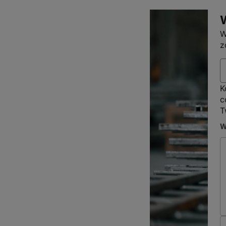
W
z
K
c
T
W