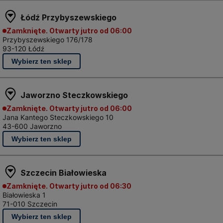
ożyc do blachy
, które zapewnią i wygodę pracy, i precyz
Łódź Przybyszewskiego
linia prosta. Zwróć uwagę, że te
narzędzia do cięcia blachy 
Zamknięte. Otwarty jutro od 06:00
aginarce do blachy
, która także może okazać się przydatna
Przybyszewskiego 176/178
93-120 Łódź
ię nad tym, jakie narzędzie do cięcia drutu warto mieć w
rednica głowicy narzędzia odpowiadała temu, co chcesz obr
Jaworzno Steczkowskiego
Zamknięte. Otwarty jutro od 06:00
Jana Kantego Steczkowskiego 10
43-600 Jaworzno
 także z trudniejszym zadaniem, czyli stalą. Czym ciąć s
yżej wspomniane akcesoria do obróbki blachy. Twardy i grub
ki kątowej z diamentową tarczą.
ia do cięcia tworzyw szt
Szczecin Białowieska
Zamknięte. Otwarty jutro od 06:30
Białowieska 1
ży od rodzaju konkretnego tworzywa, z którym masz do czyn
71-010 Szczecin
wełnę mineralną?