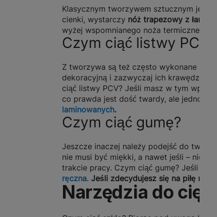
Klasycznym tworzywem sztucznym jest takż
cienki, wystarczy
nóż trapezowy z łamany
wyżej wspomnianego noża termicznego.
Czym ciąć listwy PCV?
Z tworzywa są też często wykonane listwy
dekoracyjną i zazwyczaj ich krawędzie s
ciąć listwy PCV? Jeśli masz w tym wprawę
co prawda jest dość twardy, ale jednocze
laminowanych
.
Czym ciąć gumę?
Jeszcze inaczej należy podejść do tworz
nie musi być miękki, a nawet jeśli – nie
trakcie pracy. Czym ciąć gumę? Jeśli za
ręczna
.
Jeśli zdecydujesz się na piłę ręc
Narzędzia do cięci