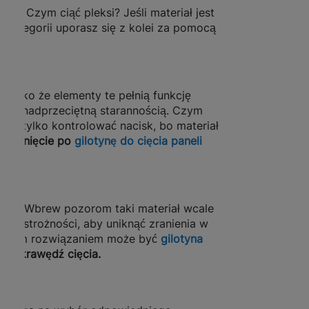
e. Czym ciąć pleksi? Jeśli materiał jest
 kategorii uporasz się z kolei za pomocą
 Jako że elementy te pełnią funkcję
z ponadprzeciętną starannością. Czym
się tylko kontrolować nacisk, bo materiał
 sięgnięcie po
gilotynę do cięcia paneli
gumy. Wbrew pozorom taki materiał wcale
ej ostrożności, aby uniknąć zranienia w
iejszym rozwiązaniem może być
gilotyna
dką krawędź cięcia.