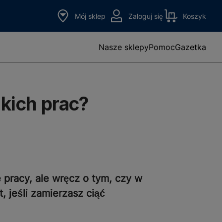
Mój sklep
Zaloguj się
Koszyk
Nasze sklepy
Pomoc
Gazetka
akich prac?
 pracy, ale wręcz o tym, czy w
 jeśli zamierzasz ciąć