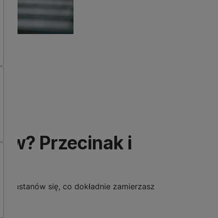
tów? Przecinak i
ów. Zastanów się, co dokładnie zamierzasz