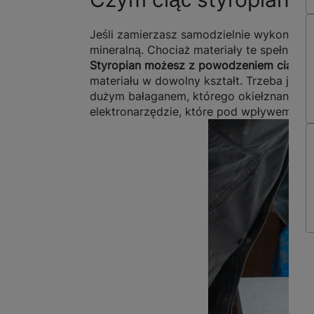
Jeśli zamierzasz samodzielnie wykonać p
mineralną. Chociaż materiały te spełniaj
Styropian możesz z powodzeniem ciąć 
materiału w dowolny kształt. Trzeba jedn
dużym bałaganem, którego okiełznanie nie
elektronarzędzie, które pod wpływem wyso