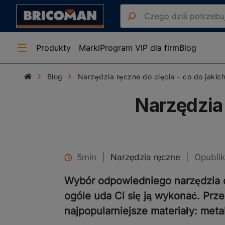
Produkty
Marki
Program VIP dla firm
Blog
Blog
Narzędzia ręczne do cięcia – co do jakic
Narzędzia 
5min
|
Narzędzia ręczne
|
Opubli
Wybór odpowiedniego narzędzia do
ogóle uda Ci się ją wykonać. Prz
najpopularniejsze materiały: meta