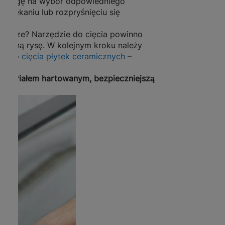
ną uwagę na wybór odpowiedniego
 popękaniu lub rozpryśnięciu się
e ostrze? Narzędzie do cięcia powinno
yraźną rysę. W kolejnym kroku należy
in. do
cięcia płytek ceramicznych
–
materiałem hartowanym, bezpieczniejszą