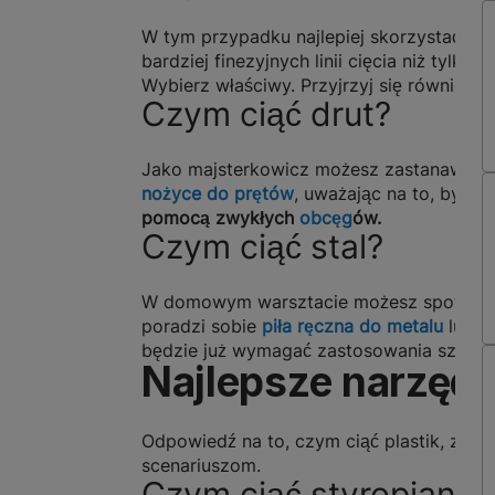
W tym przypadku najlepiej skorzystać z
n
bardziej finezyjnych linii cięcia niż tylko 
Wybierz właściwy. Przyjrzyj się również
z
Czym ciąć drut?
Jako majsterkowicz możesz zastanawiać s
nożyce do prętów
, uważając na to, by ś
pomocą zwykłych
obcęg
ów
.
Czym ciąć stal?
W domowym warsztacie możesz spotkać się
poradzi sobie
piła ręczna do metalu
lub w
będzie już wymagać zastosowania szlifier
Najlepsze narzędz
Odpowiedź na to, czym ciąć plastik, zale
scenariuszom.
Czym ciąć styropian i 