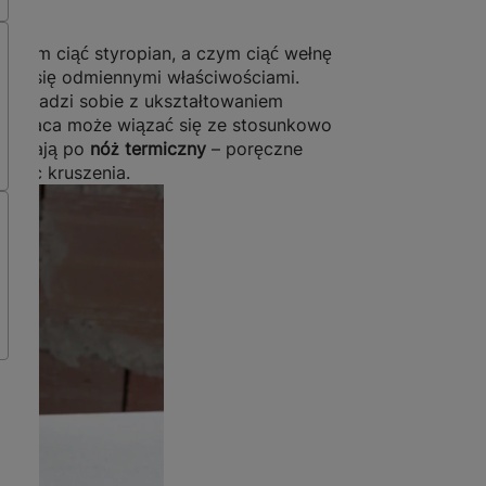
 czym ciąć styropian, a czym ciąć wełnę
chują się odmiennymi właściwościami.
re poradzi sobie z ukształtowaniem
ego praca może wiązać się ze stosunkowo
 sięgają po
nóż termiczny
– poręczne
dując kruszenia.