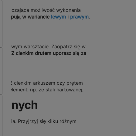
ję oznaczająca możliwość wykonania
występują w wariancie
lewym
i
prawym
.
.
 domowym warsztacie. Zaopatrz się w
obić.
Z cienkim drutem uporasz się za
tal? Z cienkim arkuszem czy prętem
y element, np. ze stali hartowanej,
ucznych
ienia. Przyjrzyj się kilku różnym