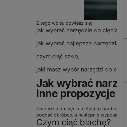
Z tego wpisu dowiesz się:
jak wybrać narzędzie do cięcia bl
jak wybrać najlepsze narzędzia d
czym ciąć szkło,
jaki masz wybór narzędzi do cięci
Jak wybrać narzędz
inne propozycje
Narzędzia do cięcia metalu to bardzo sze
poddać obróbce, a następnie wyposaż sw
Czym ciąć blachę?