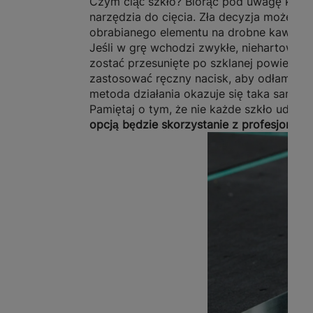
Czym ciąć szkło? Biorąc pod uwagę kruch
narzędzia do cięcia. Zła decyzja może prz
obrabianego elementu na drobne kawałki.
Jeśli w grę wchodzi zwykłe, niehartowa
zostać przesunięte po szklanej powierzc
zastosować ręczny nacisk, aby odłamać ni
metoda działania okazuje się taka sama.
Pamiętaj o tym, że nie każde szkło uda si
opcją będzie skorzystanie z profesjonalnej