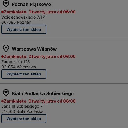
Poznań Piątkowo
Zamknięte. Otwarty jutro od 06:00
Wojciechowskiego 7/17
60-685 Poznan
achy i prętów,
o cięcia tworzyw sztucznych,
Warszawa Wilanów
Zamknięte. Otwarty jutro od 06:00
Europejska 125
02-964 Warszawa
a płyt GK.
ie do cięcia blachy i prę
Biała Podlaska Sobieskiego
Zamknięte. Otwarty jutro od 06:00
Jana III Sobieskiego 7
roka kategoria – podobnie jaka cała grupa takich materiał
21-500 Biała Podlaska
ój warsztat w odpowiednie elementy.