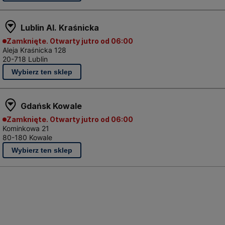
race związane z ociepleniem domu, zwróć też uwagę na to,
Lublin Al. Kraśnicka
ą podobną funkcję w systemie ociepleniowym, to jednak ce
Zamknięte. Otwarty jutro od 06:00
klasycznym nożem wyposażonym w ząbkowane ostrze
, któ
Aleja Kraśnicka 128
ak liczyć się z tym, że w przypadku tego narzędzia ręczn
20-718 Lublin
 będzie proste. Z tego powodu profesjonaliści najczęściej
kiej temperatury topi materiał w miejscu cięcia, nie powo
Gdańsk Kowale
Zamknięte. Otwarty jutro od 06:00
Kominkowa 21
80-180 Kowale