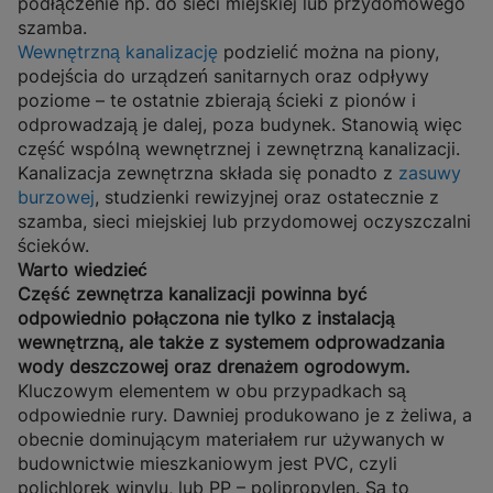
podłączenie np. do sieci miejskiej lub przydomowego
szamba.
Wewnętrzną kanalizację
podzielić można na piony,
podejścia do urządzeń sanitarnych oraz odpływy
poziome – te ostatnie zbierają ścieki z pionów i
odprowadzają je dalej, poza budynek. Stanowią więc
część wspólną wewnętrznej i zewnętrzną kanalizacji.
Kanalizacja zewnętrzna składa się ponadto z
zasuwy
burzowej
, studzienki rewizyjnej oraz ostatecznie z
szamba, sieci miejskiej lub przydomowej oczyszczalni
ścieków.
Warto wiedzieć
Część zewnętrza kanalizacji powinna być
odpowiednio połączona nie tylko z instalacją
wewnętrzną, ale także z systemem odprowadzania
wody deszczowej oraz drenażem ogrodowym.
Kluczowym elementem w obu przypadkach są
odpowiednie rury. Dawniej produkowano je z żeliwa, a
obecnie dominującym materiałem rur używanych w
budownictwie mieszkaniowym jest PVC, czyli
polichlorek winylu, lub PP – polipropylen. Są to