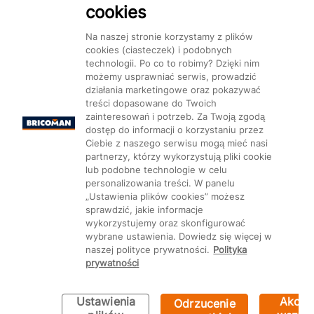
cookies
Na naszej stronie korzystamy z plików
cookies (ciasteczek) i podobnych
technologii. Po co to robimy? Dzięki nim
Mapa Strony:
Kategorie
Produkty
Marki
CMS
możemy usprawniać serwis, prowadzić
działania marketingowe oraz pokazywać
treści dopasowane do Twoich
zainteresowań i potrzeb. Za Twoją zgodą
dostęp do informacji o korzystaniu przez
Ciebie z naszego serwisu mogą mieć nasi
partnerzy, którzy wykorzystują pliki cookie
Ustawienia plików cookie
lub podobne technologie w celu
personalizowania treści. W panelu
„Ustawienia plików cookies” możesz
sprawdzić, jakie informacje
wykorzystujemy oraz skonfigurować
wybrane ustawienia. Dowiedz się więcej w
naszej polityce prywatności.
Polityka
prywatności
Ustawienia
Akcep
Odrzucenie
Bricoman 2026 ©