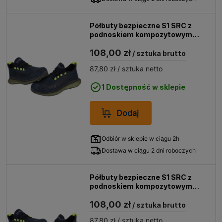
Półbuty bezpieczne S1 SRC z
podnoskiem kompozytowym
DEDRA M82AV rozm. 40
108,00 zł
/ sztuka brutto
87,80 zł
/ sztuka netto
1 Dostępność w sklepie
Dodaj
Odbiór w sklepie w ciągu 2h
Dostawa w ciągu 2 dni roboczych
Półbuty bezpieczne S1 SRC z
podnoskiem kompozytowym
DEDRA M82AV rozm. 42
108,00 zł
/ sztuka brutto
87,80 zł
/ sztuka netto