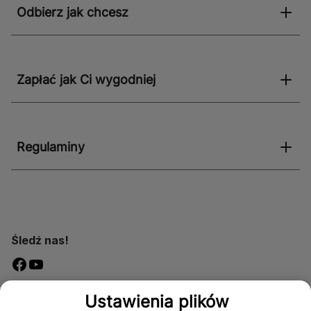
Odbierz jak chcesz
Zapłać jak Ci wygodniej
Regulaminy
Śledź nas!
Dostępność
Ustawienia plików